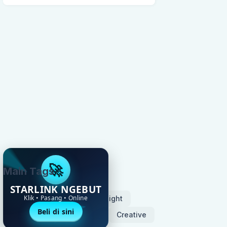
🚀
Main Tags
STARLINK NGEBUT
Klik • Pasang • Online
Microstock
Tips
Insight
Beli di sini
Photography
Blogger
Creative