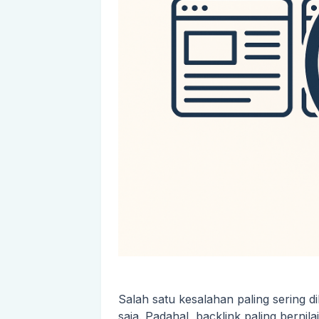
Salah satu kesalahan paling sering d
saja. Padahal, backlink paling bernil