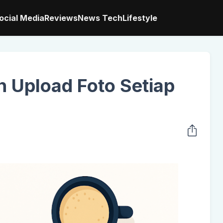
ocial Media
Reviews
News Tech
Lifestyle
n Upload Foto Setiap