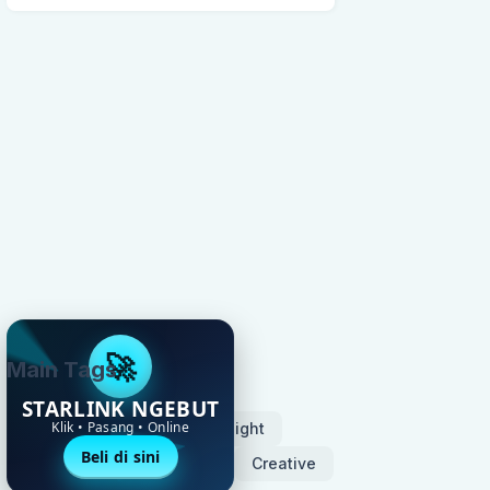
🚀
Main Tags
STARLINK NGEBUT
Klik • Pasang • Online
Microstock
Tips
Insight
Beli di sini
Photography
Blogger
Creative