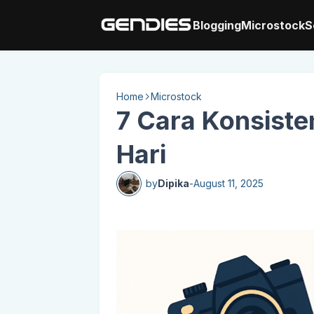
Blogging
Microstock
S
Home
Microstock
7 Cara Konsiste
Hari
by
Dipika
-
August 11, 2025